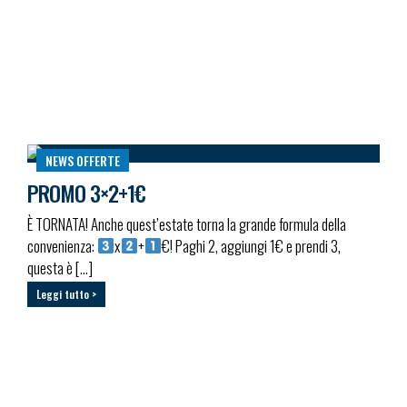
NEWS
OFFERTE
PROMO 3×2+1€
È TORNATA! Anche quest’estate torna la grande formula della
convenienza:
x
+
€! Paghi 2, aggiungi 1€ e prendi 3,
questa è […]
Leggi tutto >