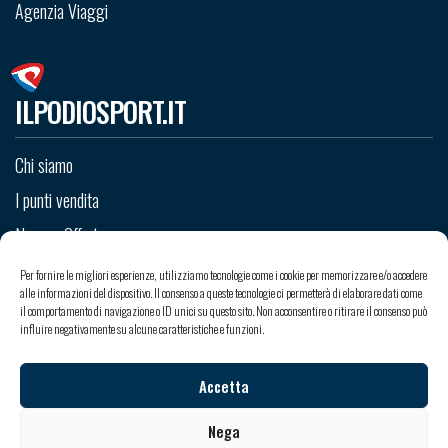
Agenzia Viaggi
ILPODIOSPORT.IT
Chi siamo
I punti vendita
News e Offerte
Staff
Per fornire le migliori esperienze, utilizziamo tecnologie come i cookie per memorizzare e/o accedere
alle informazioni del dispositivo. Il consenso a queste tecnologie ci permetterà di elaborare dati come
Contatti
il comportamento di navigazione o ID unici su questo sito. Non acconsentire o ritirare il consenso può
influire negativamente su alcune caratteristiche e funzioni.
Accetta
Copyright © 2026 Il Podio Sport srl - Sede Legale: Via Valle Po 99 - 12020 Madonna dell’Olmo -
Cuneo
Nega
Iscritto al Registro delle Imprese di Cuneo - C.C.I.A.A. 263679 - Capitale sociale: 18000,00 € i.v. -
P.Iva: IT 03113560043