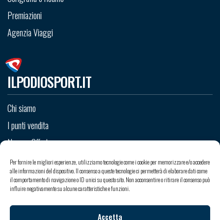
Premiazioni
Agenzia Viaggi
ILPODIOSPORT.IT
Chi siamo
I punti vendita
News e Offerte
Staff
Per fornire le migliori esperienze, utilizziamo tecnologie come i cookie per memorizzare e/o accedere
alle informazioni del dispositivo. Il consenso a queste tecnologie ci permetterà di elaborare dati come
Contatti
il comportamento di navigazione o ID unici su questo sito. Non acconsentire o ritirare il consenso può
influire negativamente su alcune caratteristiche e funzioni.
Accetta