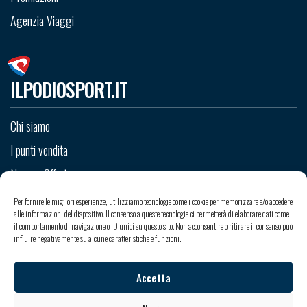
Agenzia Viaggi
ILPODIOSPORT.IT
Chi siamo
I punti vendita
News e Offerte
Staff
Per fornire le migliori esperienze, utilizziamo tecnologie come i cookie per memorizzare e/o accedere
alle informazioni del dispositivo. Il consenso a queste tecnologie ci permetterà di elaborare dati come
Contatti
il comportamento di navigazione o ID unici su questo sito. Non acconsentire o ritirare il consenso può
influire negativamente su alcune caratteristiche e funzioni.
Accetta
Copyright © 2026 Il Podio Sport srl - Sede Legale: Via Valle Po 99 - 12020 Madonna dell’Olmo -
Cuneo
Iscritto al Registro delle Imprese di Cuneo - C.C.I.A.A. 263679 - Capitale sociale: 18000,00 € i.v. -