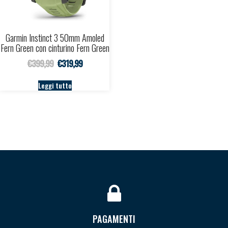
Garmin Instinct 3 50mm Amoled
Fern Green con cinturino Fern Green
Il prezzo originale era: €399,99.
Il prezzo attuale è: €319,99.
€
399,99
€
319,99
Leggi tutto
PAGAMENTI