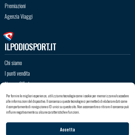
Premiazioni
Agenzia Viaggi
ILPODIOSPORT.IT
Chi siamo
I punti vendita
News e Offerte
Staff
Per fornire le migliori esperienze, utilizziamo tecnologie come i cookie per memorizzare e/o accedere
alle informazioni del dispositivo. Il consenso a queste tecnologie ci permetterà di elaborare dati come
Contatti
il comportamento di navigazione o ID unici su questo sito. Non acconsentire o ritirare il consenso può
influire negativamente su alcune caratteristiche e funzioni.
Accetta
Copyright © 2026 Il Podio Sport srl - Sede Legale: Via Valle Po 99 - 12020 Madonna dell’Olmo -