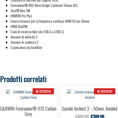
Forerunner® 965 Nero/Grigio Carbonio Titanio DLC
Tacx® Neo 3M
HRMTM-Pro Plus
Fascia toracica per la frequenza cardiaca HRM-Fit per donna
HRM-DualTM
Cavo di ricarica/dati (da USB-A a USB-C)
Sensore di velocità 2
Sensore di cadenza 2
Cavalcatura da triathlon
Prodotti correlati
IN OFFERTA!
IN OFFERTA!
GARMIN Forerunner® 970 Carbon
Garmin Instinct 3 – 50mm, Amoled
Grey
Il prezzo original
Il prezzo
€
499,99
€
399,99