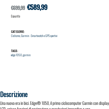
Il prezzo originale era: €699,99.
Il prezzo attuale è: €589,99.
€
589,99
€
699,99
Esaurito
CATEGORIE:
Ciclismo
,
Garmin - Smartwatch e GPS sportivi
TAGS:
edge 1050
,
garmin
Descrizione
Una nuova era in bici. Edge® 1050, il primo ciclocomputer Garmin con display
LCD, unisce funzioni di navigazione e prestazioni innovative a una