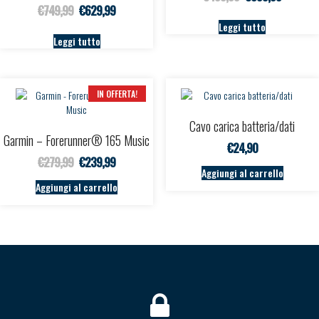
Il prezzo originale era: €749,99.
Il prezzo attuale è: €629,99.
€
749,99
€
629,99
Leggi tutto
Leggi tutto
IN OFFERTA!
Cavo carica batteria/dati
Garmin – Forerunner® 165 Music
€
24,90
Il prezzo originale era: €279,99.
Il prezzo attuale è: €239,99.
€
279,99
€
239,99
Aggiungi al carrello
Aggiungi al carrello