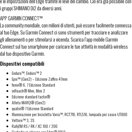
e le impostazioni dell’Edge tramite le leve del cambio. Ciò era già possibile con
i gruppi SHIMANO Di2 da diversi anni.
APP GARMIN CONNECT™
La community mondiale, con milioni di utenti, può essere facilmente connessa
al tuo Edge. Su Garmin Connect ci sono strumenti per tracciare e analizzare
gli allenamenti o per stimolarsi a vicenda. Scarica l’app mobile Garmin
Connect sul tuo smartphone per caricare le tue attività in modalità wireless
dal tuo dispositivo Garmin.
Dispositivi compatibili
Enduro™, Enduro™ 2
Epix™ (Gen2) – Edizione Zaffiro 47mm
fenix® 6, 7 Edizione Standard
inReach® Mini, Mini 2
Edizione standard tactix®
Atleta MARQ® (Gen2)
quatix® 7 Edizione Standard
Illuminazione per bicicletta Varia™, RCT716, RTL516, lampada per casco UT800
Vettore™ 3, 3S
RallyTM RS / RK / XC 100 / 200
Custodia in silicone per Edge® 1050