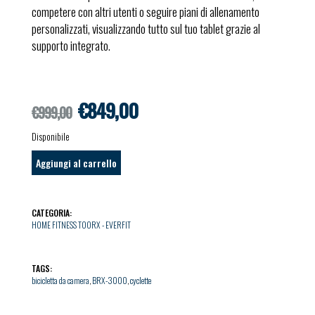
competere con altri utenti o seguire piani di allenamento
personalizzati, visualizzando tutto sul tuo tablet grazie al
supporto integrato.
Il prezzo originale era: €999,00.
Il prezzo attuale è: €849,00.
€
849,00
€
999,00
Disponibile
Aggiungi al carrello
CATEGORIA:
HOME FITNESS TOORX - EVERFIT
TAGS:
bicicletta da camera
,
BRX-3000
,
cyclette