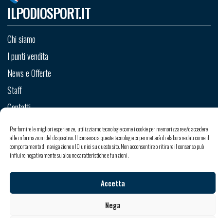
ILPODIOSPORT.IT
Chi siamo
I punti vendita
News e Offerte
Staff
Contatti
Per fornire le migliori esperienze, utilizziamo tecnologie come i cookie per memorizzare e/o accedere
alle informazioni del dispositivo. Il consenso a queste tecnologie ci permetterà di elaborare dati come il
comportamento di navigazione o ID unici su questo sito. Non acconsentire o ritirare il consenso può
Copyright © 2026 Il Podio Sport srl - Sede Legale: Via Valle Po 99 - 12020 Madonna dell’Olmo -
influire negativamente su alcune caratteristiche e funzioni.
Cuneo
Iscritto al Registro delle Imprese di Cuneo - C.C.I.A.A. 263679 - Capitale sociale: 18000,00 € i.v. -
P.Iva: IT 03113560043
Accetta
Privacy policy
-
Informativa privacy
-
Cookie policy
-
Termini e condizioni di vendita
Credits:
albertovalinotti.com
Nega