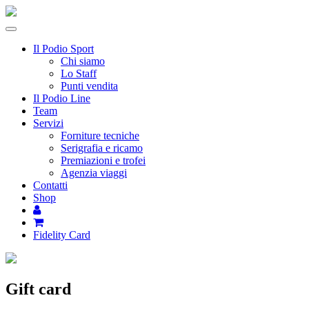
Toggle
navigation
Il Podio Sport
Chi siamo
Lo Staff
Punti vendita
Il Podio Line
Team
Servizi
Forniture tecniche
Serigrafia e ricamo
Premiazioni e trofei
Agenzia viaggi
Contatti
Shop
Fidelity Card
Gift card